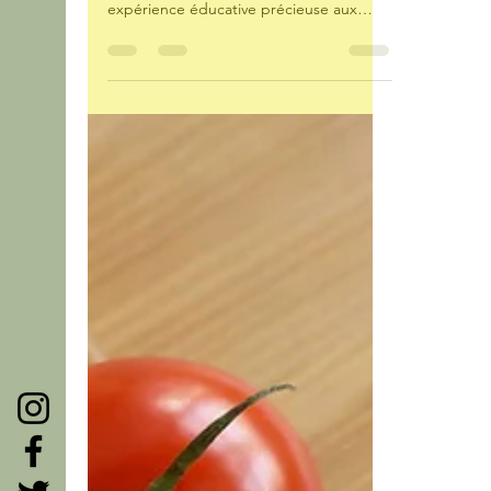
enfant
Les colonies enfants axées sur
l’apprentissage de la nature offrent une
expérience éducative précieuse aux
élèves. Ces programmes...