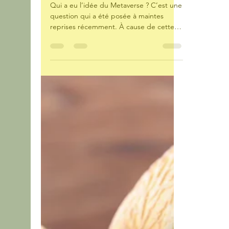
LESSOLE Iades
14 sept. 2023
3 min de lecture
High Tech
Qui a créé le
Metaverse ?
Qui a eu l’idée du Metaverse ? C’est une
question qui a été posée à maintes
reprises récemment. À cause de cette
notion vague, certaines...