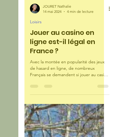
JOURET Nathalie
14 mai 2024
4 min de lecture
Loisirs
Jouer au casino en
ligne est-il légal en
France ?
Avec la montée en popularité des jeux
de hasard en ligne, de nombreux
Français se demandent si jouer au casino
en ligne est légal dans...