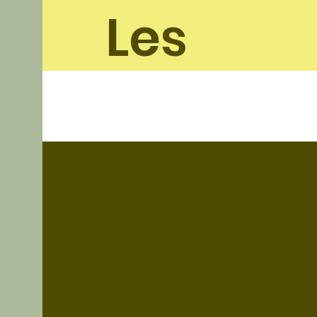
Les
soleil
ades
Nous Contacter
Un article Invité ?
Contactez nous !
Nous acceptons les
partenariats quand ils sont
intéressants ;)
Politique de