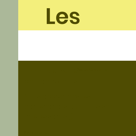
Les
soleil
ades
Nous Contacter
Un article Invité ?
Contactez nous !
Nous acceptons les
partenariats quand ils sont
intéressants ;)
Politique de