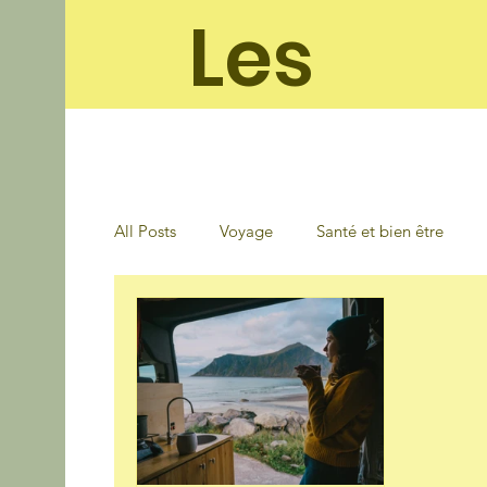
Les
soleila
All Posts
Voyage
Santé et bien être
Auto Moto
Mode
Loisirs
Cuis