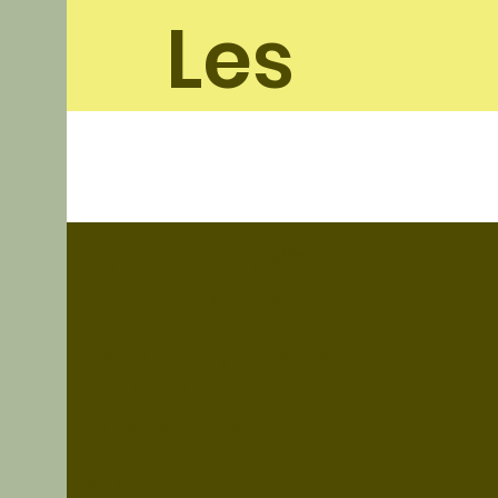
Les
soleil
ades
Nous Contacter
Un article Invité ?
Contactez nous !
Nous acceptons les
partenariats quand ils sont
intéressants ;)
Politique de