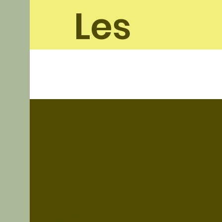
Les
soleil
ades
Nous Contacter
Un article Invité ?
Contactez nous !
Nous acceptons les
partenariats quand ils sont
intéressants ;)
Politique de