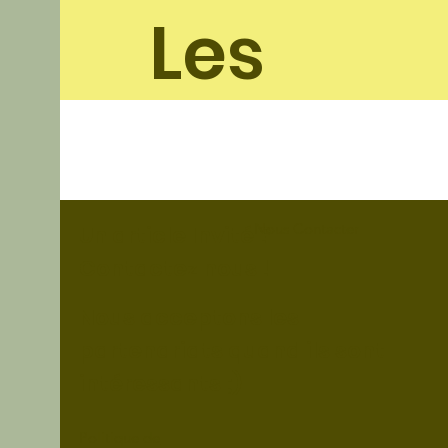
Les
soleil
ades
Nous Contacter
Un article Invité ?
Contactez nous !
Nous acceptons les
partenariats quand ils sont
intéressants ;)
Politique de