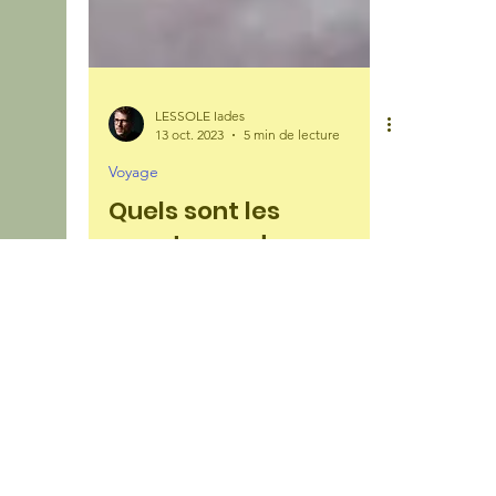
LESSOLE Iades
13 oct. 2023
5 min de lecture
Voyage
Quels sont les
avantages de
voyager seul ?
Même si voyage rime avec partage, ils
sont de plus en plus nombreux à faire le
choix de voyager seul. Courageux ou
solitaire, ils n’ont...