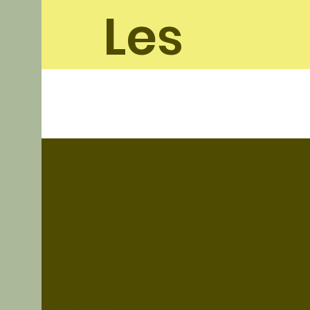
Les
soleil
ades
Nous Contacter
Un article Invité ?
Contactez nous !
Nous acceptons les
partenariats quand ils sont
intéressants ;)
Politique de