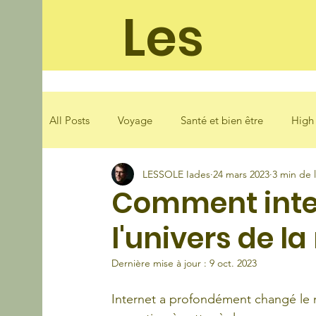
Les
soleila
All Posts
Voyage
Santé et bien être
High
LESSOLE Iades
24 mars 2023
3 min de 
Mode
Loisirs
Cuisine
Comment inter
l'univers de l
Dernière mise à jour :
9 oct. 2023
Internet a profondément changé le 