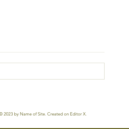
mportance de
Le voyage comm
pprentissage de la
thérapie : Le meil
ure en colonie
des remèdes
ant
© 2023 by Name of Site. Created on
Editor X.