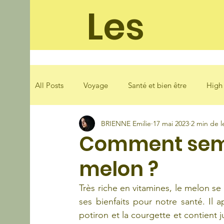
Les
soleila
All Posts
Voyage
Santé et bien être
High
BRIENNE Emilie
17 mai 2023
2 min de l
Mode
Loisirs
Cuisine
Comment seme
melon ?
Très riche en vitamines, le melon 
ses bienfaits pour notre santé. Il a
potiron et la courgette et contient 