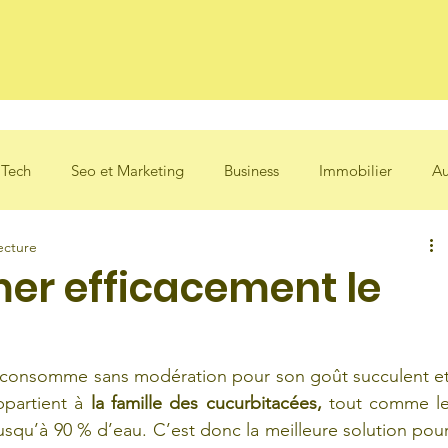
des
 Tech
Seo et Marketing
Business
Immobilier
Au
ecture
r efficacement le
se consomme sans modération pour son goût succulent et
ppartient à 
la famille des cucurbitacées,
 tout comme le
jusqu’à 90 % d’eau. C’est donc la meilleure solution pour