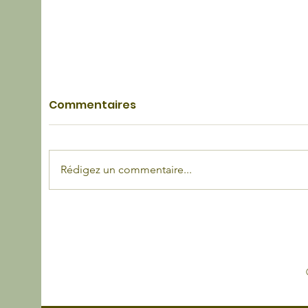
Commentaires
Rédigez un commentaire...
Jouer au casino en ligne
L’i
est-il légal en France ?
l’a
nat
enf