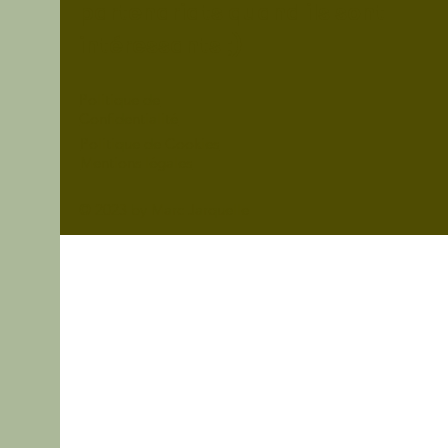
partenariats quand ils sont
intéressants ;)
Politique de
Confidentialité
Politique de Cookies
Mentions légales
© 2023 by Marc Jarquelle