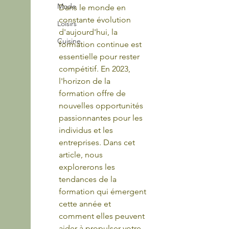
Mode
Dans le monde en 
constante évolution 
Loisirs
d'aujourd'hui, la 
Cuisine
formation continue est 
essentielle pour rester 
compétitif. En 2023, 
l'horizon de la 
formation offre de 
nouvelles opportunités 
passionnantes pour les 
individus et les 
entreprises. Dans cet 
article, nous 
explorerons les 
tendances de la 
formation qui émergent 
cette année et 
comment elles peuvent 
aider à propulser votre 