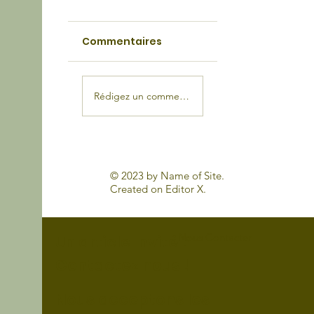
Commentaires
Rédigez un commentaire...
4 excellentes raisons d'avoir un
internet pour son entreprise en
© 2023 by Name of Site.
2023
Created on
Editor X.
Nous Contacter
Un article Invité ?
Contactez nous !
Nous acceptons les