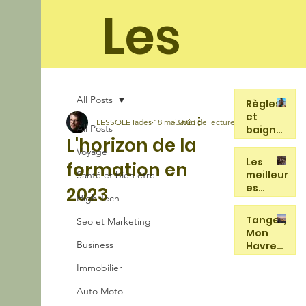
Les
soleil
All Posts
Règles
et
LESSOLE Iades
18 mai 2023
3 min de lecture
All Posts
baigna
L'horizon de la
de : le
Voyage
4 août 2025
maillot
ades
Les
formation en
de bain
meilleur
Santé et bien être
menstr
es
2023
uel
High Tech
alterna
change
23 août 2024
tives
Tanger,
la
Seo et Marketing
végétal
Mon
donne
iennes
Business
Havre
en
de Paix
chocola
Immobilier
23 août 2024
et
terie
d'Inspir
Auto Moto
ation