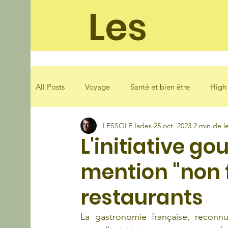
Les
soleila
All Posts
Voyage
Santé et bien être
High
LESSOLE Iades
25 oct. 2023
2 min de l
Mode
Loisirs
Cuisine
L'initiative g
mention "non 
restaurants
La gastronomie française, reconn