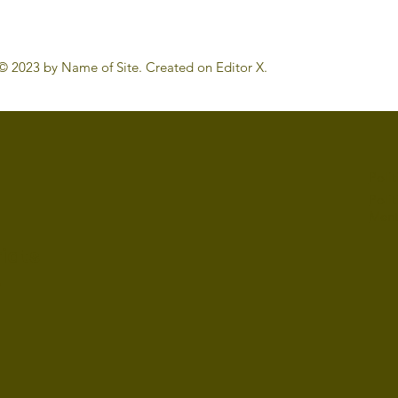
inaire par excellence
maison : une initi
gouvernemental
© 2023 by Name of Site. Created on
Editor X.
Polit
Poli
Ment
iats
)