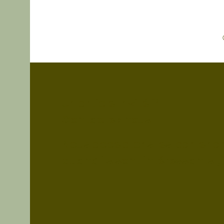
reconnues pour leur
cul
gastronomie !
!
Un article Invité ?
Contactez nous !
Nous acceptons les partenar
quand ils sont intéressants ;