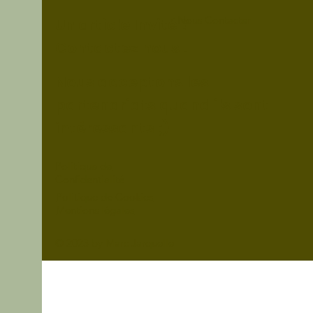
Nous Contacter
Un article Invité ?
Contactez nous !
Nous acceptons les
partenariats quand ils sont
intéressants ;)
Politique de
Confidentialité
Politique de Cookies
Mentions légales
© 2023 by Marc Jarquelle