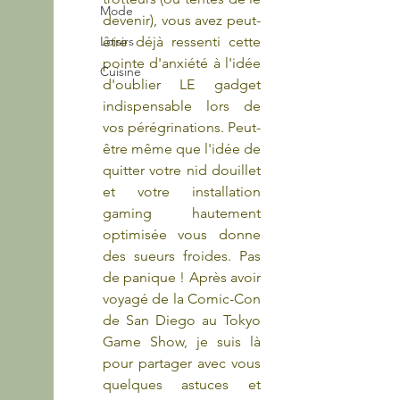
Mode
devenir), vous avez peut-
Loisirs
être déjà ressenti cette 
pointe d'anxiété à l'idée 
Cuisine
d'oublier LE gadget 
indispensable lors de 
vos pérégrinations. Peut-
être même que l'idée de 
quitter votre nid douillet 
et votre installation 
gaming hautement 
optimisée vous donne 
des sueurs froides. Pas 
de panique ! Après avoir 
voyagé de la Comic-Con 
de San Diego au Tokyo 
Game Show, je suis là 
pour partager avec vous 
quelques astuces et 