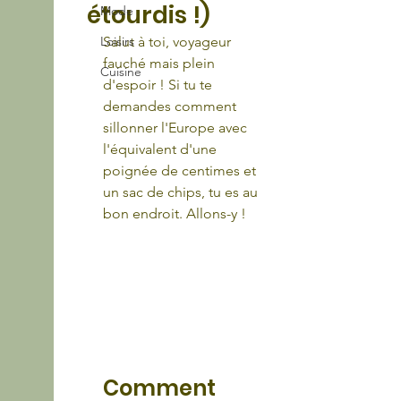
étourdis !)
Mode
Loisirs
Salut à toi, voyageur 
fauché mais plein 
Cuisine
d'espoir ! Si tu te 
demandes comment 
sillonner l'Europe avec 
l'équivalent d'une 
poignée de centimes et 
un sac de chips, tu es au 
bon endroit. Allons-y !
Comment 